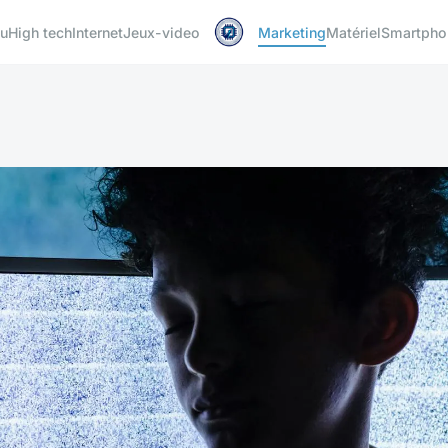
u
High tech
Internet
Jeux-video
Marketing
Matériel
Smartpho