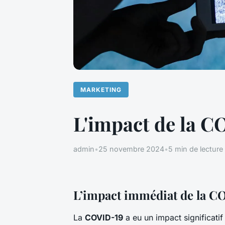
MARKETING
L'impact de la C
admin
•
25 novembre 2024
•
5 min de lecture
L’impact immédiat de la C
La
COVID-19
a eu un impact significatif 