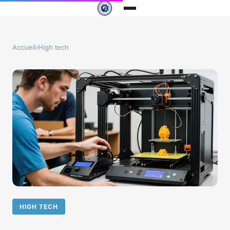
Accueil
›
High tech
HIGH TECH