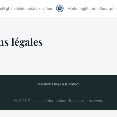
u
High tech
Internet
Jeux-video
Marketing
Matériel
Smartpho
s légales
Mentions légales
Contact
© 2026 Technique Informatique. Tous droits réservés.