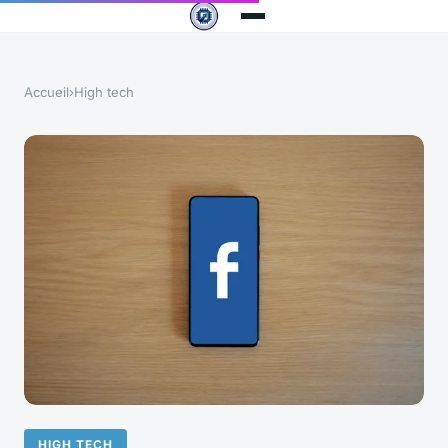
Accueil
›
High tech
HIGH TECH